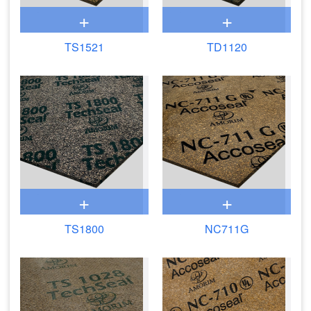
+
+
TS1521
TD1120
+
+
TS1800
NC711G