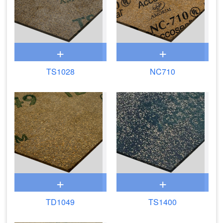
+
+
TS1028
NC710
+
+
TD1049
TS1400