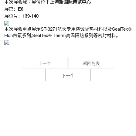
本次展会我司展位位于
上海新国际博览中心
展馆：
E6
展位号：
139-140
本次展会重点展示S
T-32
71航天专用烧蚀
隔热材料以及SealTex®
Flon四氟系列,SealTex
®
Therm高温隔热系
列等密
封材料。
上一个
返回列表
下一个