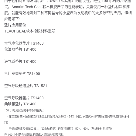
由于它们对矿物发动机油（10W30 和其他）的耐受性。经过 100 小时的台架测
试，Amorim Tech Seal 软木橡胶产品的性能表明，只需使用一种垫片材料和厚
度，就能有效地密封三种不同型号的小型汽油发动机中的大多数密封应用。详细
应用如下：
垫片应用部位
TEACHSEAL软木橡胶材料型号
空气净化器垫片 TS1400
化油器垫片 TS1400
进气道垫片 TS1400
气门室盖垫片 TS1400
空气呼吸通道垫片 TS1521
空气呼吸器垫片 TS1400
曲轴箱垫片 TS1400
100 小时测试后的平均保持扭矩：
- 在高变形的冲压钢和塑料法兰上的保持力为30% - 35%（相当于或优于具有较好或同等厚度的纤维材
料）
- 坚硬的铸造和机加工法兰（如曲轴箱盖）的保持扭矩为 50% - 60%（与纤维材料相当）
在 100 小时的台架测试期间或之后均未发现泄漏。